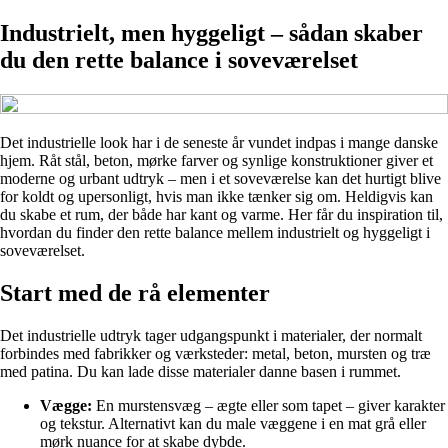
Industrielt, men hyggeligt – sådan skaber
du den rette balance i soveværelset
Det industrielle look har i de seneste år vundet indpas i mange danske
hjem. Råt stål, beton, mørke farver og synlige konstruktioner giver et
moderne og urbant udtryk – men i et soveværelse kan det hurtigt blive
for koldt og upersonligt, hvis man ikke tænker sig om. Heldigvis kan
du skabe et rum, der både har kant og varme. Her får du inspiration til,
hvordan du finder den rette balance mellem industrielt og hyggeligt i
soveværelset.
Start med de rå elementer
Det industrielle udtryk tager udgangspunkt i materialer, der normalt
forbindes med fabrikker og værksteder: metal, beton, mursten og træ
med patina. Du kan lade disse materialer danne basen i rummet.
Vægge:
En murstensvæg – ægte eller som tapet – giver karakter
og tekstur. Alternativt kan du male væggene i en mat grå eller
mørk nuance for at skabe dybde.