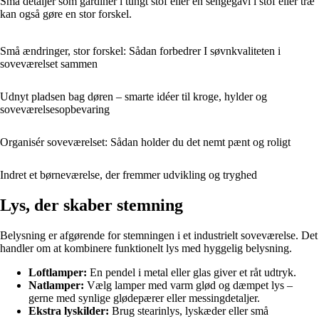
Små detaljer som gardiner i tungt stof eller en sengegavl i stof eller træ
kan også gøre en stor forskel.
Små ændringer, stor forskel: Sådan forbedrer I søvnkvaliteten i
soveværelset sammen
Udnyt pladsen bag døren – smarte idéer til kroge, hylder og
soveværelsesopbevaring
Organisér soveværelset: Sådan holder du det nemt pænt og roligt
Indret et børneværelse, der fremmer udvikling og tryghed
Lys, der skaber stemning
Belysning er afgørende for stemningen i et industrielt soveværelse. Det
handler om at kombinere funktionelt lys med hyggelig belysning.
Loftlamper:
En pendel i metal eller glas giver et råt udtryk.
Natlamper:
Vælg lamper med varm glød og dæmpet lys –
gerne med synlige glødepærer eller messingdetaljer.
Ekstra lyskilder:
Brug stearinlys, lyskæder eller små