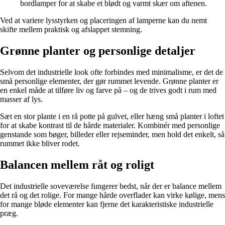
bordlamper for at skabe et blødt og varmt skær om aftenen.
Ved at variere lysstyrken og placeringen af lamperne kan du nemt
skifte mellem praktisk og afslappet stemning.
Grønne planter og personlige detaljer
Selvom det industrielle look ofte forbindes med minimalisme, er det de
små personlige elementer, der gør rummet levende. Grønne planter er
en enkel måde at tilføre liv og farve på – og de trives godt i rum med
masser af lys.
Sæt en stor plante i en rå potte på gulvet, eller hæng små planter i loftet
for at skabe kontrast til de hårde materialer. Kombinér med personlige
genstande som bøger, billeder eller rejseminder, men hold det enkelt, så
rummet ikke bliver rodet.
Balancen mellem råt og roligt
Det industrielle soveværelse fungerer bedst, når der er balance mellem
det rå og det rolige. For mange hårde overflader kan virke kølige, mens
for mange bløde elementer kan fjerne det karakteristiske industrielle
præg.