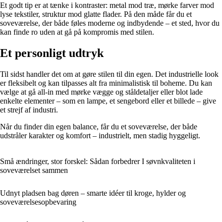
Et godt tip er at tænke i kontraster: metal mod træ, mørke farver mod
lyse tekstiler, struktur mod glatte flader. På den måde får du et
soveværelse, der både føles moderne og indbydende – et sted, hvor du
kan finde ro uden at gå på kompromis med stilen.
Et personligt udtryk
Til sidst handler det om at gøre stilen til din egen. Det industrielle look
er fleksibelt og kan tilpasses alt fra minimalistisk til boheme. Du kan
vælge at gå all-in med mørke vægge og ståldetaljer eller blot lade
enkelte elementer – som en lampe, et sengebord eller et billede – give
et strejf af industri.
Når du finder din egen balance, får du et soveværelse, der både
udstråler karakter og komfort – industrielt, men stadig hyggeligt.
Små ændringer, stor forskel: Sådan forbedrer I søvnkvaliteten i
soveværelset sammen
Udnyt pladsen bag døren – smarte idéer til kroge, hylder og
soveværelsesopbevaring