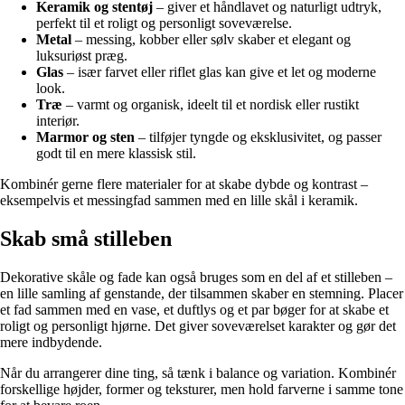
Keramik og stentøj
– giver et håndlavet og naturligt udtryk,
perfekt til et roligt og personligt soveværelse.
Metal
– messing, kobber eller sølv skaber et elegant og
luksuriøst præg.
Glas
– især farvet eller riflet glas kan give et let og moderne
look.
Træ
– varmt og organisk, ideelt til et nordisk eller rustikt
interiør.
Marmor og sten
– tilføjer tyngde og eksklusivitet, og passer
godt til en mere klassisk stil.
Kombinér gerne flere materialer for at skabe dybde og kontrast –
eksempelvis et messingfad sammen med en lille skål i keramik.
Skab små stilleben
Dekorative skåle og fade kan også bruges som en del af et stilleben –
en lille samling af genstande, der tilsammen skaber en stemning. Placer
et fad sammen med en vase, et duftlys og et par bøger for at skabe et
roligt og personligt hjørne. Det giver soveværelset karakter og gør det
mere indbydende.
Når du arrangerer dine ting, så tænk i balance og variation. Kombinér
forskellige højder, former og teksturer, men hold farverne i samme tone