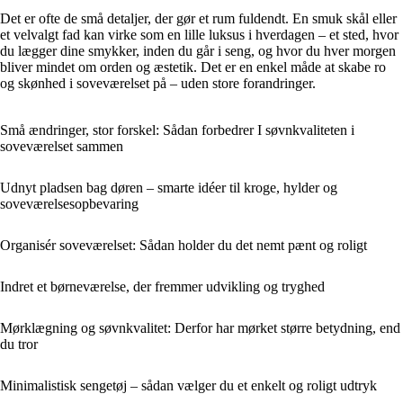
Det er ofte de små detaljer, der gør et rum fuldendt. En smuk skål eller
et velvalgt fad kan virke som en lille luksus i hverdagen – et sted, hvor
du lægger dine smykker, inden du går i seng, og hvor du hver morgen
bliver mindet om orden og æstetik. Det er en enkel måde at skabe ro
og skønhed i soveværelset på – uden store forandringer.
Små ændringer, stor forskel: Sådan forbedrer I søvnkvaliteten i
soveværelset sammen
Udnyt pladsen bag døren – smarte idéer til kroge, hylder og
soveværelsesopbevaring
Organisér soveværelset: Sådan holder du det nemt pænt og roligt
Indret et børneværelse, der fremmer udvikling og tryghed
Mørklægning og søvnkvalitet: Derfor har mørket større betydning, end
du tror
Minimalistisk sengetøj – sådan vælger du et enkelt og roligt udtryk