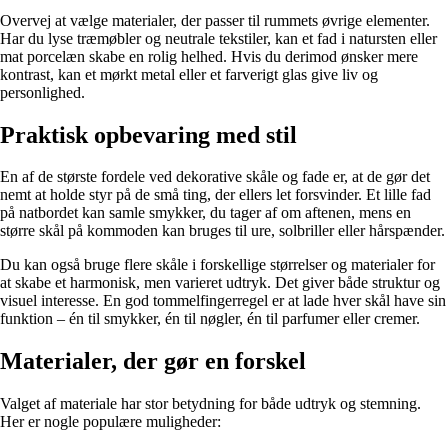
Overvej at vælge materialer, der passer til rummets øvrige elementer.
Har du lyse træmøbler og neutrale tekstiler, kan et fad i natursten eller
mat porcelæn skabe en rolig helhed. Hvis du derimod ønsker mere
kontrast, kan et mørkt metal eller et farverigt glas give liv og
personlighed.
Praktisk opbevaring med stil
En af de største fordele ved dekorative skåle og fade er, at de gør det
nemt at holde styr på de små ting, der ellers let forsvinder. Et lille fad
på natbordet kan samle smykker, du tager af om aftenen, mens en
større skål på kommoden kan bruges til ure, solbriller eller hårspænder.
Du kan også bruge flere skåle i forskellige størrelser og materialer for
at skabe et harmonisk, men varieret udtryk. Det giver både struktur og
visuel interesse. En god tommelfingerregel er at lade hver skål have sin
funktion – én til smykker, én til nøgler, én til parfumer eller cremer.
Materialer, der gør en forskel
Valget af materiale har stor betydning for både udtryk og stemning.
Her er nogle populære muligheder: