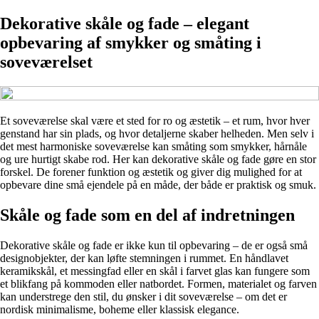
Dekorative skåle og fade – elegant
opbevaring af smykker og småting i
soveværelset
Et soveværelse skal være et sted for ro og æstetik – et rum, hvor hver
genstand har sin plads, og hvor detaljerne skaber helheden. Men selv i
det mest harmoniske soveværelse kan småting som smykker, hårnåle
og ure hurtigt skabe rod. Her kan dekorative skåle og fade gøre en stor
forskel. De forener funktion og æstetik og giver dig mulighed for at
opbevare dine små ejendele på en måde, der både er praktisk og smuk.
Skåle og fade som en del af indretningen
Dekorative skåle og fade er ikke kun til opbevaring – de er også små
designobjekter, der kan løfte stemningen i rummet. En håndlavet
keramikskål, et messingfad eller en skål i farvet glas kan fungere som
et blikfang på kommoden eller natbordet. Formen, materialet og farven
kan understrege den stil, du ønsker i dit soveværelse – om det er
nordisk minimalisme, boheme eller klassisk elegance.