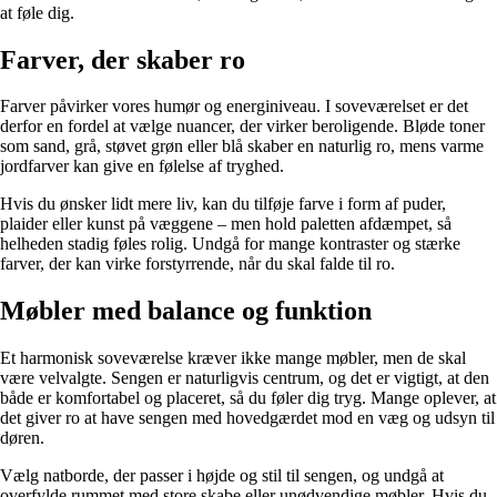
at føle dig.
Farver, der skaber ro
Farver påvirker vores humør og energiniveau. I soveværelset er det
derfor en fordel at vælge nuancer, der virker beroligende. Bløde toner
som sand, grå, støvet grøn eller blå skaber en naturlig ro, mens varme
jordfarver kan give en følelse af tryghed.
Hvis du ønsker lidt mere liv, kan du tilføje farve i form af puder,
plaider eller kunst på væggene – men hold paletten afdæmpet, så
helheden stadig føles rolig. Undgå for mange kontraster og stærke
farver, der kan virke forstyrrende, når du skal falde til ro.
Møbler med balance og funktion
Et harmonisk soveværelse kræver ikke mange møbler, men de skal
være velvalgte. Sengen er naturligvis centrum, og det er vigtigt, at den
både er komfortabel og placeret, så du føler dig tryg. Mange oplever, at
det giver ro at have sengen med hovedgærdet mod en væg og udsyn til
døren.
Vælg natborde, der passer i højde og stil til sengen, og undgå at
overfylde rummet med store skabe eller unødvendige møbler. Hvis du