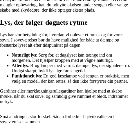
mangler opbevaring, kan du udnytte pladsen under sengen eller vælge
skabe med skydedøre, der ikke optager ekstra plads.
Lys, der følger døgnets rytme
Lys har stor betydning for, hvordan vi oplever et rum – og for vores
søvn. I soveværelset bør du have mulighed for både at dæmpe og
forstærke lyset alt efter tidspunktet på dagen.
Naturligt lys
: Sørg for, at dagslyset kan trænge ind om
morgenen. Det hjælper kroppen med at vågne naturligt.
Aftenlys
: Brug lamper med varmt, dæmpet lys, der signalerer ro.
Undgå skarpt, hvidt lys lige før sengetid.
Funktionelt lys
: En god læselampe ved sengen er praktisk, men
vælg en model, der kan rettes, så den ikke forstyrrer din partner.
Gardiner eller mørklægningsrullegardiner kan hjælpe med at skabe
mørke, når du skal sove, og samtidig give rummet et blødt, indrammet
udtryk.
Små ændringer, stor forskel: Sådan forbedrer I søvnkvaliteten i
soveværelset sammen