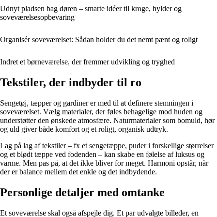
Udnyt pladsen bag døren – smarte idéer til kroge, hylder og
soveværelsesopbevaring
Organisér soveværelset: Sådan holder du det nemt pænt og roligt
Indret et børneværelse, der fremmer udvikling og tryghed
Tekstiler, der indbyder til ro
Sengetøj, tæpper og gardiner er med til at definere stemningen i
soveværelset. Vælg materialer, der føles behagelige mod huden og
understøtter den ønskede atmosfære. Naturmaterialer som bomuld, hør
og uld giver både komfort og et roligt, organisk udtryk.
Lag på lag af tekstiler – fx et sengetæppe, puder i forskellige størrelser
og et blødt tæppe ved fodenden – kan skabe en følelse af luksus og
varme. Men pas på, at det ikke bliver for meget. Harmoni opstår, når
der er balance mellem det enkle og det indbydende.
Personlige detaljer med omtanke
Et soveværelse skal også afspejle dig. Et par udvalgte billeder, en