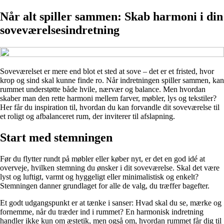
Når alt spiller sammen: Skab harmoni i din
soveværelsesindretning
Soveværelset er mere end blot et sted at sove – det er et fristed, hvor
krop og sind skal kunne finde ro. Når indretningen spiller sammen, kan
rummet understøtte både hvile, nærvær og balance. Men hvordan
skaber man den rette harmoni mellem farver, møbler, lys og tekstiler?
Her får du inspiration til, hvordan du kan forvandle dit soveværelse til
et roligt og afbalanceret rum, der inviterer til afslapning.
Start med stemningen
Før du flytter rundt på møbler eller køber nyt, er det en god idé at
overveje, hvilken stemning du ønsker i dit soveværelse. Skal det være
lyst og luftigt, varmt og hyggeligt eller minimalistisk og enkelt?
Stemningen danner grundlaget for alle de valg, du træffer bagefter.
Et godt udgangspunkt er at tænke i sanser: Hvad skal du se, mærke og
fornemme, når du træder ind i rummet? En harmonisk indretning
handler ikke kun om æstetik, men også om, hvordan rummet får dig til