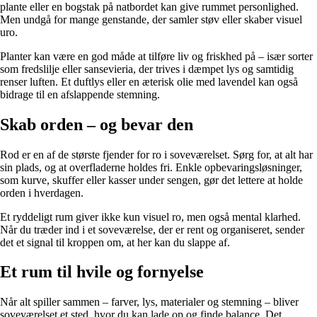
plante eller en bogstak på natbordet kan give rummet personlighed.
Men undgå for mange genstande, der samler støv eller skaber visuel
uro.
Planter kan være en god måde at tilføre liv og friskhed på – især sorter
som fredslilje eller sansevieria, der trives i dæmpet lys og samtidig
renser luften. Et duftlys eller en æterisk olie med lavendel kan også
bidrage til en afslappende stemning.
Skab orden – og bevar den
Rod er en af de største fjender for ro i soveværelset. Sørg for, at alt har
sin plads, og at overfladerne holdes fri. Enkle opbevaringsløsninger,
som kurve, skuffer eller kasser under sengen, gør det lettere at holde
orden i hverdagen.
Et ryddeligt rum giver ikke kun visuel ro, men også mental klarhed.
Når du træder ind i et soveværelse, der er rent og organiseret, sender
det et signal til kroppen om, at her kan du slappe af.
Et rum til hvile og fornyelse
Når alt spiller sammen – farver, lys, materialer og stemning – bliver
soveværelset et sted, hvor du kan lade op og finde balance. Det