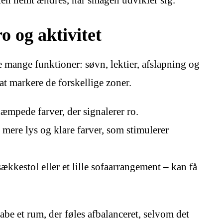
len nemt ændres, når smagen udvikler sig.
o og aktivitet
mange funktioner: søvn, lektier, afslapning og
at markere de forskellige zoner.
æmpede farver, der signalerer ro.
mere lys og klare farver, som stimulerer
kkestol eller et lille sofaarrangement – kan få
abe et rum, der føles afbalanceret, selvom det