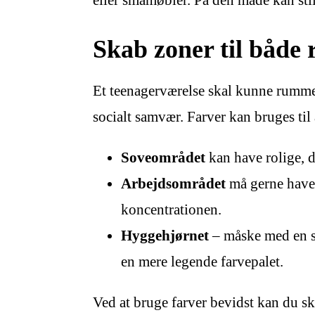
eller småmøbler. På den måde kan sti
Skab zoner til både r
Et teenagerværelse skal kunne rumme 
socialt samvær. Farver kan bruges til 
Soveområdet
kan have rolige, d
Arbejdsområdet
må gerne have 
koncentrationen.
Hyggehjørnet
– måske med en sæ
en mere legende farvepalet.
Ved at bruge farver bevidst kan du sk