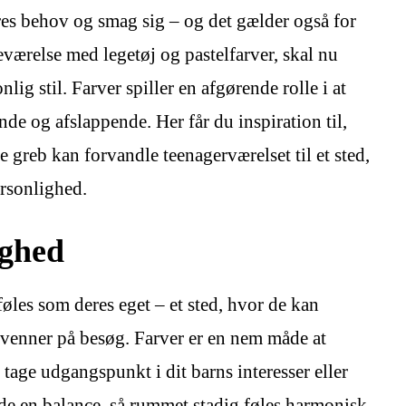
res behov og smag sig – og det gælder også for
eværelse med legetøj og pastelfarver, skal nu
lig stil. Farver spiller en afgørende rolle i at
nde og afslappende. Her får du inspiration til,
 greb kan forvandle teenagerværelset til et sted,
ersonlighed.
ighed
føles som deres eget – et sted, hvor de kan
e venner på besøg. Farver er en nem måde at
tage udgangspunkt i dit barns interesser eller
de en balance, så rummet stadig føles harmonisk.