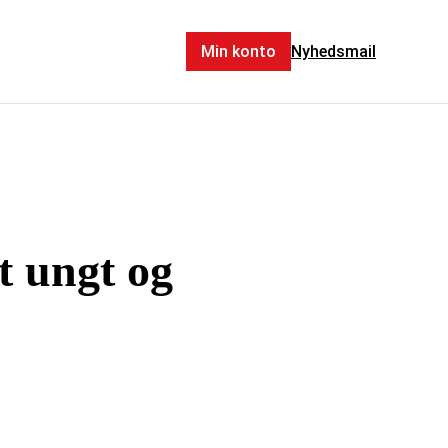
Min konto
Nyhedsmail
et ungt og