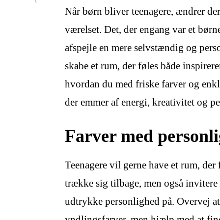
Når børn bliver teenagere, ændrer de
værelset. Det, der engang var et børn
afspejle en mere selvstændig og person
skabe et rum, der føles både inspirere
hvordan du med friske farver og enkle
der emmer af energi, kreativitet og p
Farver med personl
Teenagere vil gerne have et rum, der 
trække sig tilbage, men også inviter
udtrykke personlighed på. Overvej at 
yndlingsfarver, men hjælp med at fin