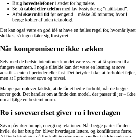
Brug
hovedtelefoner
i stedet for højttalere.
Se på
tablet eller telefon
med lav lysstyrke og “nattilstand”.
Aftal
skærmfri tid
før sengetid – måske 30 minutter, hvor I
begge kobler af uden teknologi.
Det kan også være en god idé at have en fælles regel for, hvornår lyset
slukkes, så ingen føler sig forstyrret.
Når kompromiserne ikke rækker
Selv med de bedste intentioner kan det være svært at få søvnen til at
fungere sammen. I nogle tilfælde kan det være en løsning at sove
adskilt – enten i perioder eller fast. Det betyder ikke, at forholdet fejler,
men at I prioriterer søvn og trivsel.
Mange par oplever faktisk, at de får et bedre forhold, når de begge
sover godt. Det handler om at finde den model, der passer til jer – ikke
om at følge en bestemt norm.
Ro i soveværelset giver ro i hverdagen
Søvn påvirker humør, energi og relationer. Når begge parter får den
hvile, de har brug for, bliver hverdagen lettere, og konflikterne færre.
At finde løsninger på forskellige søvnvaner handler i sidste ende om