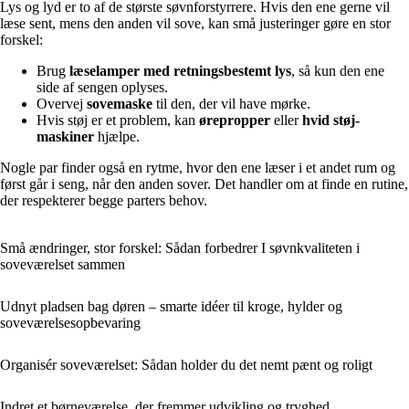
Lys og lyd er to af de største søvnforstyrrere. Hvis den ene gerne vil
læse sent, mens den anden vil sove, kan små justeringer gøre en stor
forskel:
Brug
læselamper med retningsbestemt lys
, så kun den ene
side af sengen oplyses.
Overvej
sovemaske
til den, der vil have mørke.
Hvis støj er et problem, kan
ørepropper
eller
hvid støj-
maskiner
hjælpe.
Nogle par finder også en rytme, hvor den ene læser i et andet rum og
først går i seng, når den anden sover. Det handler om at finde en rutine,
der respekterer begge parters behov.
Små ændringer, stor forskel: Sådan forbedrer I søvnkvaliteten i
soveværelset sammen
Udnyt pladsen bag døren – smarte idéer til kroge, hylder og
soveværelsesopbevaring
Organisér soveværelset: Sådan holder du det nemt pænt og roligt
Indret et børneværelse, der fremmer udvikling og tryghed