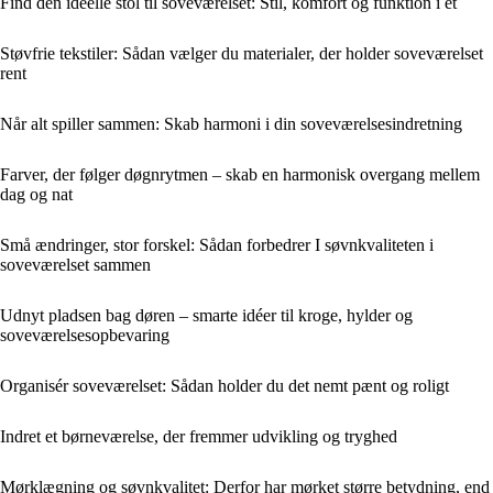
Find den ideelle stol til soveværelset: Stil, komfort og funktion i ét
Støvfrie tekstiler: Sådan vælger du materialer, der holder soveværelset
rent
Når alt spiller sammen: Skab harmoni i din soveværelsesindretning
Farver, der følger døgnrytmen – skab en harmonisk overgang mellem
dag og nat
Små ændringer, stor forskel: Sådan forbedrer I søvnkvaliteten i
soveværelset sammen
Udnyt pladsen bag døren – smarte idéer til kroge, hylder og
soveværelsesopbevaring
Organisér soveværelset: Sådan holder du det nemt pænt og roligt
Indret et børneværelse, der fremmer udvikling og tryghed
Mørklægning og søvnkvalitet: Derfor har mørket større betydning, end