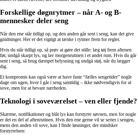
Forskellige døgnrytmer – når A- og B-
mennesker deler seng
Når den ene står tidligt op, og den anden går sent i seng, kan det give
gnidninger. Her er det vigtigt at tænke i rytmer frem for regler.
Hvis du står tidligt op, så prøv at gøre det stille: læg tøj frem aftenen
før, undgå skarpt lys, og lav morgenrutinen i et andet rum. Hvis du går
sent i seng, så brug dæmpet belysning og undgå støj, når du lægger
dig.
Et kompromis kan også være at have faste “fælles sengetider” nogle
dage om ugen, hvor I går i seng samtidig – ikke nødvendigvis for at
sove, men for at bevare nærheden.
Teknologi i soveværelset – ven eller fjende?
Skærme, notifikationer og blåt lys kan forstyrre søvnen, men for nogle
er det en del af aftenrutinen. Hvis den ene gerne vil se serier i sengen,
mens den anden vil sove, kan I finde løsninger, der mindsker
forstyrrelsen: