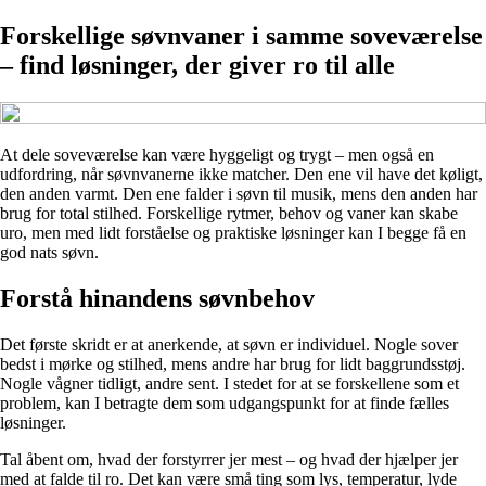
Forskellige søvnvaner i samme soveværelse
– find løsninger, der giver ro til alle
At dele soveværelse kan være hyggeligt og trygt – men også en
udfordring, når søvnvanerne ikke matcher. Den ene vil have det køligt,
den anden varmt. Den ene falder i søvn til musik, mens den anden har
brug for total stilhed. Forskellige rytmer, behov og vaner kan skabe
uro, men med lidt forståelse og praktiske løsninger kan I begge få en
god nats søvn.
Forstå hinandens søvnbehov
Det første skridt er at anerkende, at søvn er individuel. Nogle sover
bedst i mørke og stilhed, mens andre har brug for lidt baggrundsstøj.
Nogle vågner tidligt, andre sent. I stedet for at se forskellene som et
problem, kan I betragte dem som udgangspunkt for at finde fælles
løsninger.
Tal åbent om, hvad der forstyrrer jer mest – og hvad der hjælper jer
med at falde til ro. Det kan være små ting som lys, temperatur, lyde